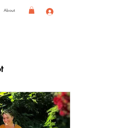
About
t