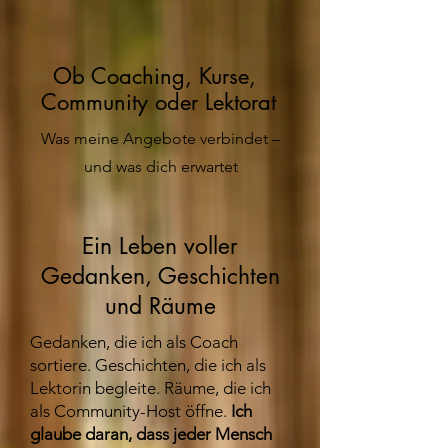
Ob Coaching, Kurse,
Community oder Lektorat
Was meine Angebote verbindet –
und was dich erwartet
Ein Leben voller
Gedanken, Geschichten
und Räume
Gedanken, die ich als Coach
sortiere. Geschichten, die ich als
Lektorin begleite. Räume, die ich
als Community-Host öffne.
Ich
glaube daran, dass jeder Mensch