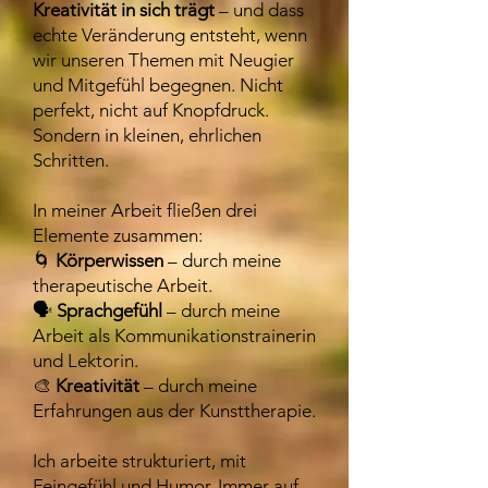
Kreativität in sich trägt
– und dass
echte Veränderung entsteht, wenn
wir unseren Themen mit Neugier
und Mitgefühl begegnen. Nicht
perfekt, nicht auf Knopfdruck.
Sondern in kleinen, ehrlichen
Schritten.
In meiner Arbeit fließen drei
Elemente zusammen:
🌀
Körperwissen
– durch meine
therapeutische Arbeit.
🗣️
Sprachgefühl
– durch meine
Arbeit als Kommunikationstrainerin
und Lektorin.
🎨
Kreativität
– durch meine
Erfahrungen aus der Kunsttherapie.
Ich arbeite strukturiert, mit
Feingefühl und Humor. Immer auf