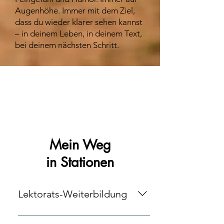
Augenhöhe. Immer mit dem Ziel,
dass du wieder klarer sehen kannst
– in deinem Leben, in deinem Text,
bei deinem nächsten Schritt.
Mein Weg
in Stationen
Lektorats-Weiterbildung
u.a. bei „Textehexe“ Juri Pavlovic (zu