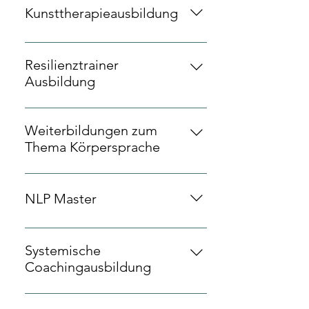
finden unter kapitel-eins.de)
Kunsttherapieausbildung
ag-kunsttherapie Regensburg
Resilienztrainer
Ausbildung
Resilienz Akademie Göttingen
Weiterbildungen zum
Thema Körpersprache
Mimikresonanz Trainerin, Eilert
Akademie Berlin
NLP Master
DVNLP
Systemische
Coachingausbildung
INTAKA Regensburg